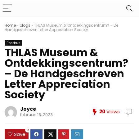
Home
»
blogs
»
THLAS Museum & Ontdekkingscentrum? – De
Handgeschreven Letter Appreciation Society
Postbus
THLAS Museum &
Ontdekkingscentrum?
– De Handgeschreven
Letter Appreciation
Society
Joyce
20
Views
februari 18, 2023
0
Save