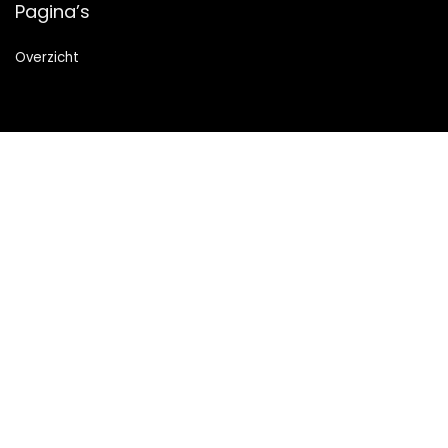
Pagina’s
Overzicht
Snelle links
Home
Alles winkelen
Blogs
Onze webshops
Adverteren
Verklaringen
Privacybeleid
algemene voorwaarden