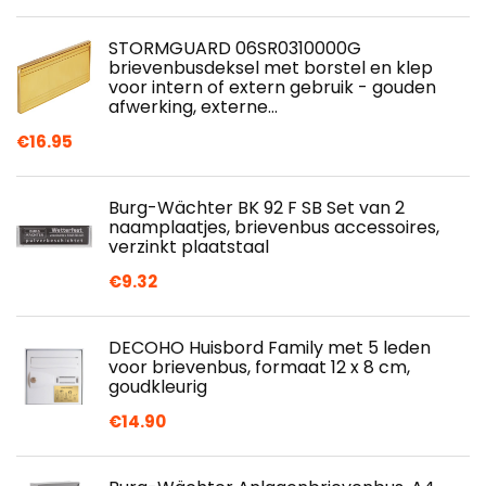
STORMGUARD 06SR0310000G
brievenbusdeksel met borstel en klep
voor intern of extern gebruik - gouden
afwerking, externe…
€
16.95
Burg-Wächter BK 92 F SB Set van 2
naamplaatjes, brievenbus accessoires,
verzinkt plaatstaal
€
9.32
DECOHO Huisbord Family met 5 leden
voor brievenbus, formaat 12 x 8 cm,
goudkleurig
€
14.90