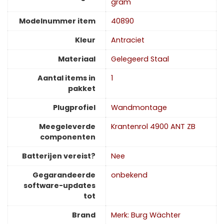
gram
Modelnummer item
‎40890
Kleur
‎Antraciet
Materiaal
‎Gelegeerd Staal
Aantal items in
‎1
pakket
Plugprofiel
‎Wandmontage
Meegeleverde
‎Krantenrol 4900 ANT ZB
componenten
Batterijen vereist?
‎Nee
Gegarandeerde
‎onbekend
software-updates
tot
Brand
Merk: Burg Wächter