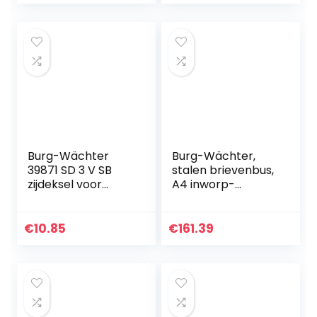
krantenvak
Roestvrij Staal
Burg-Wächter
Burg-Wächter,
39871 SD 3 V SB
stalen brievenbus,
zijdeksel voor
A4 inworp-
krantenrol, wit
formaat, volledig
verzinkt, staal,
Nordic 680 W, wit
€
10.85
€
161.39