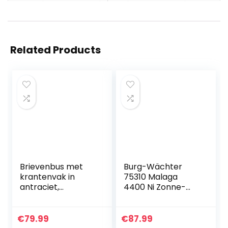
Related Products
Brievenbus met
Burg-Wächter
krantenvak in
75310 Malaga
antraciet,
4400 Ni Zonne-
roestvrijstalen
Brievenbus Met
brievenbus,
Krantenrol, Eu-
wandbrievenbus
Norm En 13724,
€
79.99
€
87.99
met slot en
Met 2 Sleutels,