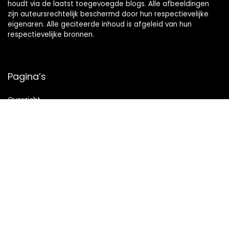
houdt via de laatst toegevoegde blogs. Alle afbeeldingen
zijn auteursrechtelijk beschermd door hun respectievelijke
eigenaren. Alle geciteerde inhoud is afgeleid van hun
respectievelijke bronnen.
Pagina’s
Overzicht
Snelle links
Home
Alles winkelen
Blogs
Onze webshops