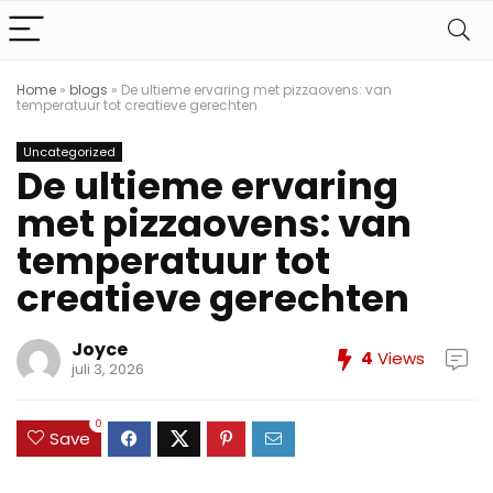
Home
»
blogs
»
De ultieme ervaring met pizzaovens: van
temperatuur tot creatieve gerechten
Uncategorized
De ultieme ervaring
met pizzaovens: van
temperatuur tot
creatieve gerechten
Joyce
4
Views
juli 3, 2026
0
Save