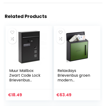
Related Products
Muur Mailbox
Relaxdays
Zwart Code Lock
Brievenbus groen
Brievenbus
modern
Postbus Pijler Brief
tweekleurig design,
Postbus
DIN A4 inworp,
staal, groot, HxBxD:
€
18.49
€
63.49
33 x 35 x 12,5 cm,
zwart-groen