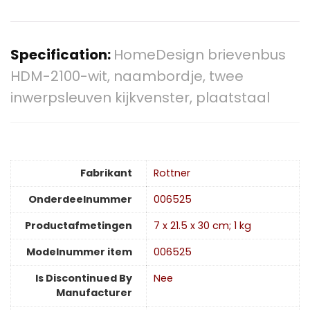
Specification:
HomeDesign brievenbus
HDM-2100-wit, naambordje, twee
inwerpsleuven kijkvenster, plaatstaal
Fabrikant
‎Rottner
Onderdeelnummer
‎006525
Productafmetingen
‎7 x 21.5 x 30 cm; 1 kg
Modelnummer item
‎006525
Is Discontinued By
‎Nee
Manufacturer