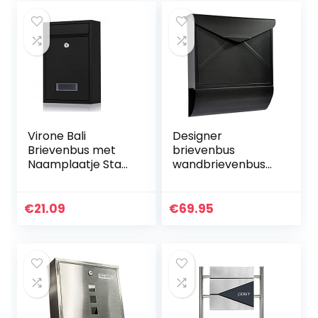
Virone Bali
Designer
Brievenbus met
brievenbus
Naamplaatje Staal
wandbrievenbus
Verzinkt met
brievenbus
Sleutel (Zwart)
brievenbus met
krantenrol
€
21.09
€
69.95
krantenvak (zwart
mat)