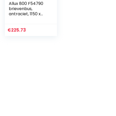
Allux 800 F54790
brievenbus,
antraciet, 1150 x
450 x 320 mm
€
225.73