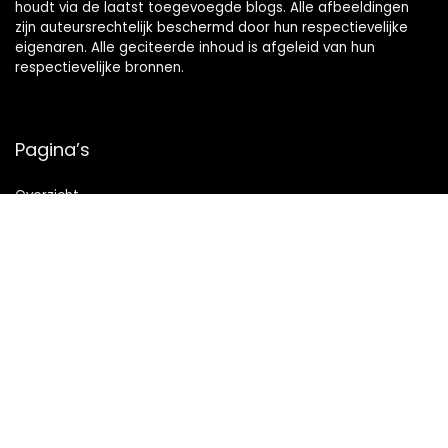
houdt via de laatst toegevoegde blogs. Alle afbeeldingen
zijn auteursrechtelijk beschermd door hun respectievelijke
eigenaren. Alle geciteerde inhoud is afgeleid van hun
respectievelijke bronnen.
Pagina’s
Overzicht
Snelle links
Home
Alles winkelen
Blogs
Onze webshops