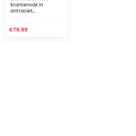
krantenvak in
antraciet,
roestvrijstalen
brievenbus,
wandbrievenbus
€
79.99
met slot en
krantenvak