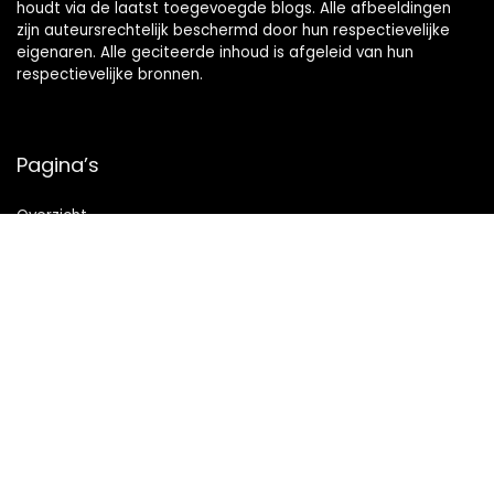
houdt via de laatst toegevoegde blogs. Alle afbeeldingen
zijn auteursrechtelijk beschermd door hun respectievelijke
eigenaren. Alle geciteerde inhoud is afgeleid van hun
respectievelijke bronnen.
Pagina’s
Overzicht
Snelle links
Home
Alles winkelen
Blogs
Onze webshops