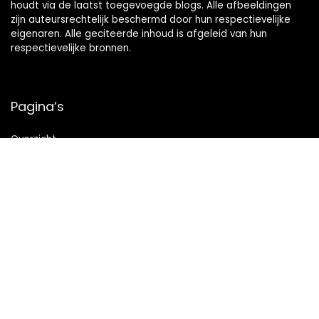
houdt via de laatst toegevoegde blogs. Alle afbeeldingen
zijn auteursrechtelijk beschermd door hun respectievelijke
eigenaren. Alle geciteerde inhoud is afgeleid van hun
respectievelijke bronnen.
Pagina’s
Overzicht
Snelle links
Home
Alles winkelen
Blogs
Onze webshops