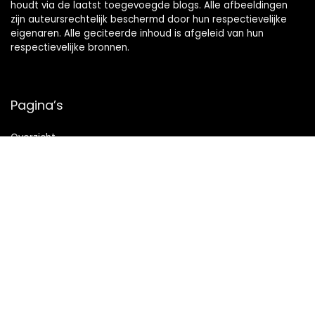
houdt via de laatst toegevoegde blogs. Alle afbeeldingen
zijn auteursrechtelijk beschermd door hun respectievelijke
eigenaren. Alle geciteerde inhoud is afgeleid van hun
respectievelijke bronnen.
Pagina’s
Overzicht
Snelle links
Home
Alles winkelen
Blogs
Onze webshops