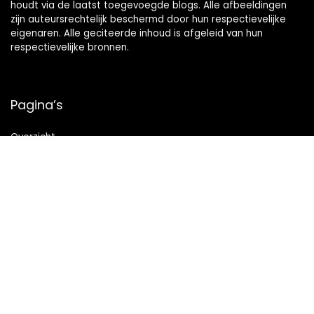
houdt via de laatst toegevoegde blogs. Alle afbeeldingen
zijn auteursrechtelijk beschermd door hun respectievelijke
eigenaren. Alle geciteerde inhoud is afgeleid van hun
respectievelijke bronnen.
Pagina’s
Overzicht
Snelle links
Home
Alles winkelen
Blogs
Onze webshops