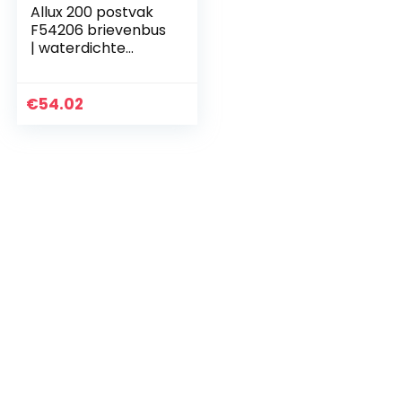
Allux 200 postvak
F54206 brievenbus
| waterdichte
afsluitbare veilige
pakketdoos | 390 x
280 x 140 mm |
€
54.02
groen