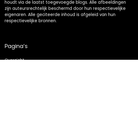
houdt via de laatst toegevoegde blogs. Alle afbeeldingen
zijn auteursrechtelijk beschermd door hun respectievelijke
eigenaren. Alle geciteerde inhoud is afgeleid van hun
respectievelijke bronnen.
Pagina’s
Overzicht
Snelle links
Home
Alles winkelen
Blogs
Onze webshops