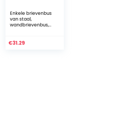
Enkele brievenbus
van staal,
wandbrievenbus,
met plafondslot,
maat M (DIN A4 en
tijdschriften),
€
31.29
eenvoudige
montage…