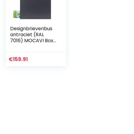
Designbrievenbus
antraciet (RAL
7016) MOCAVI Box
500 brievenbus
met krantenvak
hoogwaardig,
€
159.91
weerbestendig,
moderne…