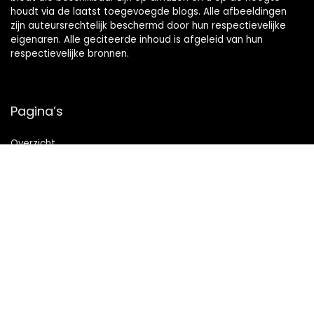
houdt via de laatst toegevoegde blogs. Alle afbeeldingen
zijn auteursrechtelijk beschermd door hun respectievelijke
eigenaren. Alle geciteerde inhoud is afgeleid van hun
respectievelijke bronnen.
Pagina’s
Overzicht
Snelle links
Home
Alles winkelen
Blogs
Onze webshops