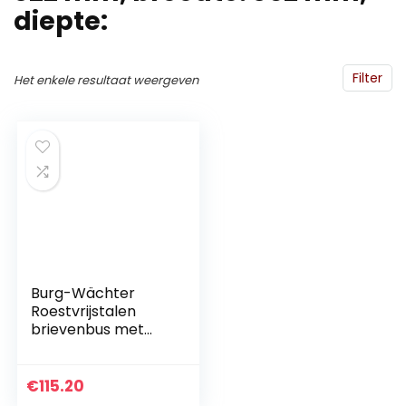
diepte:
Filter
Het enkele resultaat weergeven
Burg-Wächter
Roestvrijstalen
brievenbus met
openingsstop,
inworpformaat A4,
EU-norm EN 13724,
€
115.20
Borkum 3878 Ni,