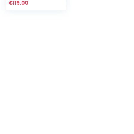
gleufformaat, EU-
€
119.00
norm EN 13724, Kiel
886 GR, groen