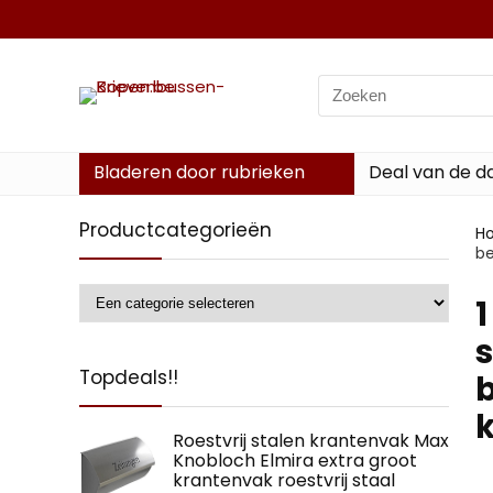
Search
for:
Bladeren door rubrieken
Deal van de d
Productcategorieën
H
be
‎
s
Topdeals!!
b
k
Roestvrij stalen krantenvak Max
Knobloch Elmira extra groot
krantenvak roestvrij staal