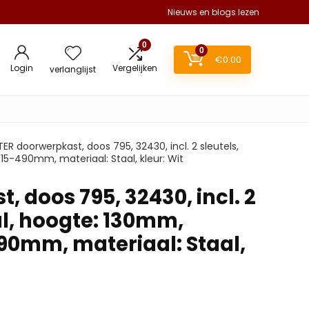
Nieuws en blogs lezen
0
0
€
0.00
Login
Vergelijken
verlanglijst
R doorwerpkast, doos 795, 32430, incl. 2 sleutels,
5-490mm, materiaal: Staal, kleur: Wit
doos 795, 32430, incl. 2
al, hoogte: 130mm,
90mm, materiaal: Staal,