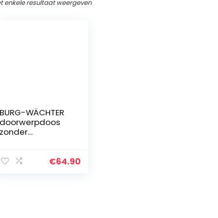
t enkele resultaat weergeven
BURG-WÄCHTER
doorwerpdoos
zonder
diafragma, A4-
inworpformaat,
verzinkt staal,
€
64.90
doos 795, wit