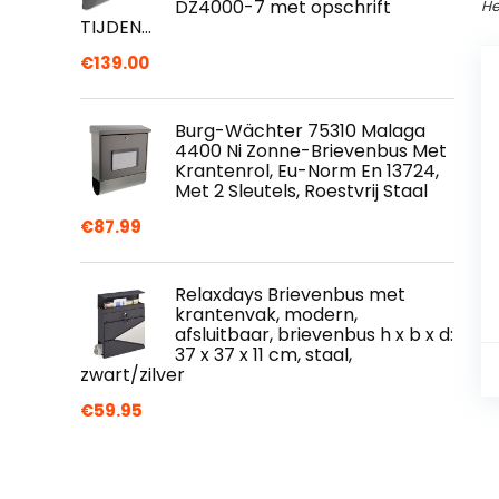
DZ4000-7 met opschrift
He
TIJDEN…
€
139.00
Burg-Wächter 75310 Malaga
4400 Ni Zonne-Brievenbus Met
Krantenrol, Eu-Norm En 13724,
Met 2 Sleutels, Roestvrij Staal
€
87.99
Relaxdays Brievenbus met
krantenvak, modern,
afsluitbaar, brievenbus h x b x d:
37 x 37 x 11 cm, staal,
zwart/zilver
€
59.95