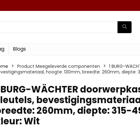
ag
Blogs
ome
Product Meegeleverde componenten
‎1 BURG-WÄCHTE
vestigingsmateriaal, hoogte: 130mm, breedte: 260mm, diepte: 31
1 BURG-WÄCHTER doorwerpkast, 
leutels, bevestigingsmateria
reedte: 260mm, diepte: 315-4
leur: Wit