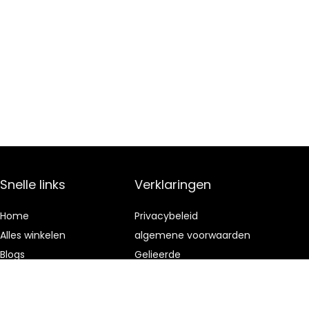
Snelle links
Verklaringen
Home
Privacybeleid
Alles winkelen
algemene voorwaarden
Blogs
Gelieerde
openbaarmaking
Onze webshops
Adverteren