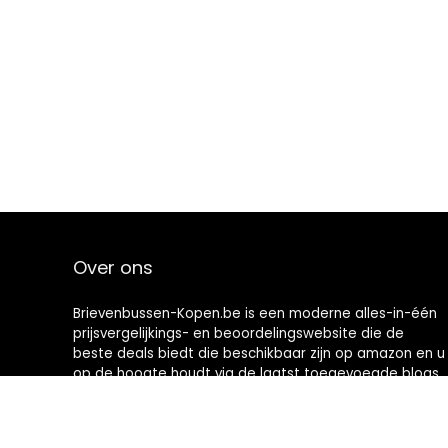
Over ons
Brievenbussen-Kopen.be is een moderne alles-in-één
prijsvergelijkings- en beoordelingswebsite die de
beste deals biedt die beschikbaar zijn op amazon en u
op de hoogte houdt via de laatst toegevoegde blogs.
Alle afbeeldingen zijn auteursrechtelijk beschermd
door hun respectievelijke eigenaren. Alle geciteerde
inhoud is afgeleid van hun respectievelijke bronnen.