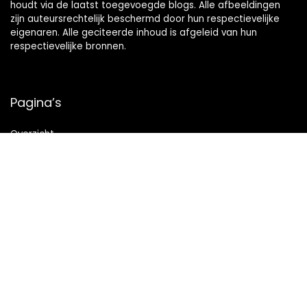
houdt via de laatst toegevoegde blogs. Alle afbeeldingen
zijn auteursrechtelijk beschermd door hun respectievelijke
eigenaren. Alle geciteerde inhoud is afgeleid van hun
respectievelijke bronnen.
Pagina’s
Overzicht
Snelle links
Home
Alles winkelen
Blogs
Onze webshops