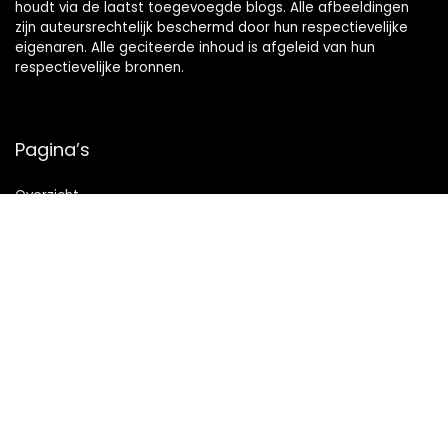
houdt via de laatst toegevoegde blogs. Alle afbeeldingen
zijn auteursrechtelijk beschermd door hun respectievelijke
eigenaren. Alle geciteerde inhoud is afgeleid van hun
respectievelijke bronnen.
Pagina’s
Overzicht
Snelle links
Home
Alles winkelen
Blogs
Onze webshops