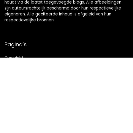
houdt via de laatst toegevoegde blogs. Alle afbeeldingen
zijn auteursrechtelijk beschermd door hun respectievelijke
eigenaren. Alle geciteerde inhoud is afgeleid van hun
respectievelijke bronnen.
Pagina’s
Overzicht
Snelle links
Home
Alles winkelen
Blogs
Onze webshops