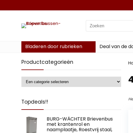
Search
for:
Bladeren door rubrieken
Deal van de d
Productcategorieën
H
‎
He
Topdeals!!
BURG-WÄCHTER Brievenbus
met krantenrol en
naamplaatje, Roestvrij staal,