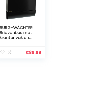
BURG-WÄCHTER
Brievenbus met
krantenvak en
naamplaatje,
Gegalvaniseerd
staal,
€
89.99
Gleufformaat DIN
C4, incl. 2 sleutels,
Set…