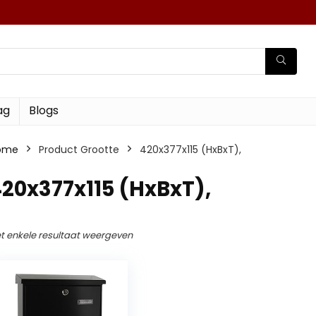
ag
Blogs
ome
Product Grootte
‎420x377x115 (HxBxT),
420x377x115 (HxBxT),
t enkele resultaat weergeven