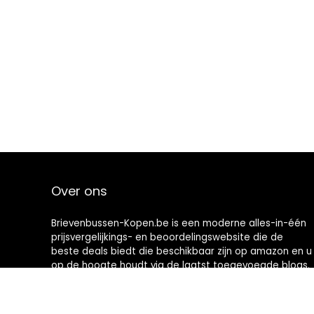
Over ons
Brievenbussen-Kopen.be is een moderne alles-in-één
prijsvergelijkings- en beoordelingswebsite die de
beste deals biedt die beschikbaar zijn op amazon en u
op de hoogte houdt via de laatst toegevoegde blogs.
Alle afbeeldingen zijn auteursrechtelijk beschermd
door hun respectievelijke eigenaren. Alle geciteerde
inhoud is afgeleid van hun respectievelijke bronnen.