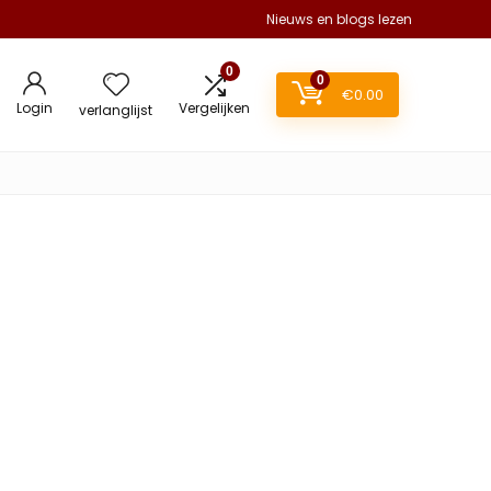
Nieuws en blogs lezen
0
0
€
0.00
Login
Vergelijken
verlanglijst