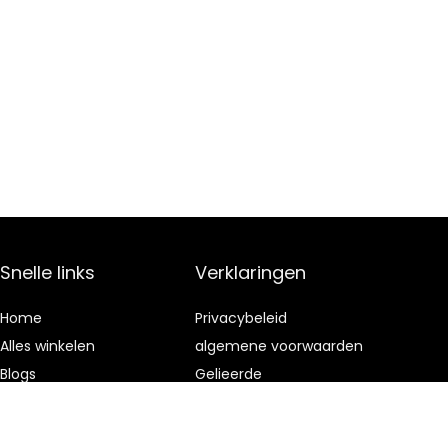
Snelle links
Verklaringen
Home
Privacybeleid
Alles winkelen
algemene voorwaarden
Blogs
Gelieerde
openbaarmaking
Onze webshops
Adverteren