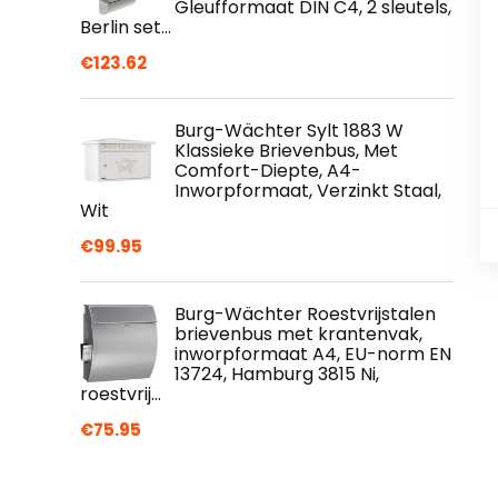
Gleufformaat DIN C4, 2 sleutels,
Berlin set…
€
123.62
Burg-Wächter Sylt 1883 W
Klassieke Brievenbus, Met
Comfort-Diepte, A4-
Inworpformaat, Verzinkt Staal,
Wit
€
99.95
Burg-Wächter Roestvrijstalen
brievenbus met krantenvak,
inworpformaat A4, EU-norm EN
13724, Hamburg 3815 Ni,
roestvrij…
€
75.95