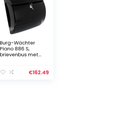
Burg-Wächter
Piano 886 S,
brievenbus met
geïntegreerd
krantenvak in
pianolak-look,
€
162.49
inworpformaat
A4, EU-norm EN
13724…