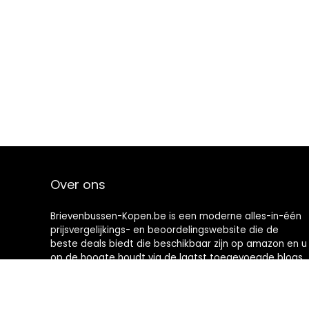
Over ons
Brievenbussen-Kopen.be is een moderne alles-in-één
prijsvergelijkings- en beoordelingswebsite die de
beste deals biedt die beschikbaar zijn op amazon en u
op de hoogte houdt via de laatst toegevoegde blogs.
Alle afbeeldingen zijn auteursrechtelijk beschermd
door hun respectievelijke eigenaren. Alle geciteerde
inhoud is afgeleid van hun respectievelijke bronnen.