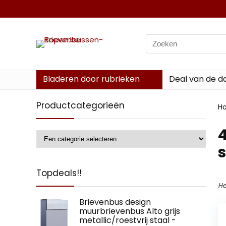
Search
for:
Bladeren door rubrieken
Deal van de d
Productcategorieën
H
‎
Topdeals!!
He
Brievenbus design
muurbrievenbus Alto grijs
metallic/roestvrij staal -