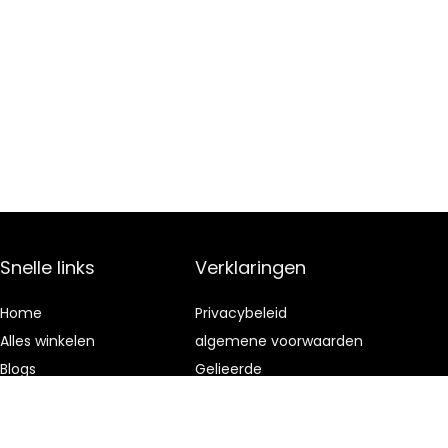
Snelle links
Verklaringen
Home
Privacybeleid
Alles winkelen
algemene voorwaarden
Blogs
Gelieerde
openbaarmaking
Onze webshops
Adverteren