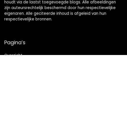
houdt via de laatst toegevoegde blogs. Alle afbeeldingen
zijn auteursrechtelijk beschermd door hun respectievelijke
eigenaren. Alle geciteerde inhoud is afgeleid van hun
respectievelijke bronnen.
Pagina’s
Overzicht
Snelle links
Home
Alles winkelen
Blogs
Onze webshops