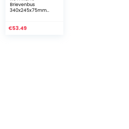
Brievenbus
340x245x75mm
zwart mat formaat
A-4 convex voor
kranten
€
53.49
vluchtbladen