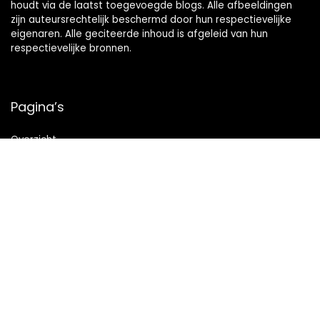
houdt via de laatst toegevoegde blogs. Alle afbeeldingen
zijn auteursrechtelijk beschermd door hun respectievelijke
eigenaren. Alle geciteerde inhoud is afgeleid van hun
respectievelijke bronnen.
Pagina’s
Overzicht
Snelle links
Home
Alles winkelen
Blogs
Onze webshops