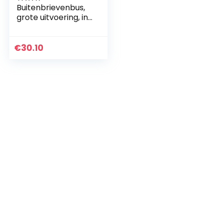
Buitenbrievenbus,
grote uitvoering, in
antracietgrijs, zeer
solide, waterdicht,
met optimale
€
30.10
ruimte voor
kranten…