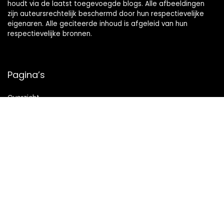
houdt via de laatst toegevoegde blogs. Alle afbeeldingen
zijn auteursrechtelijk beschermd door hun respectievelijke
eigenaren. Alle geciteerde inhoud is afgeleid van hun
respectievelijke bronnen.
Pagina’s
Overzicht
Snelle links
Home
Alles winkelen
Blogs
Onze webshops