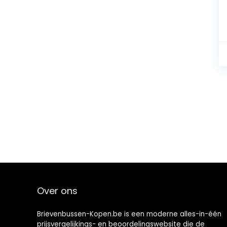
Over ons
Brievenbussen-Kopen.be is een moderne alles-in-één
prijsvergelijkings- en beoordelingswebsite die de