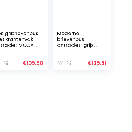
signbrievenbus
Moderne
t krantenvak
brievenbus
traciet MOCAVI
antraciet-grijs
x 710
(RAL 7016)
ievenbus met
MOCAVI Box 101
antenrol,
brievenbus
€
109.90
€
139.91
erbestendig,
weerbestendig,
oderne
roestvrij, Duitse
ievenbus…
kwaliteit…