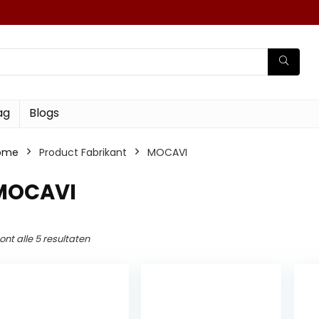
ag
Blogs
ome
Product Fabrikant
‎MOCAVI
‎MOCAVI
ont alle 5 resultaten