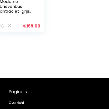
Moderne
brievenbus
antraciet-grijs
(RAL 7016)
MOCAVI Box 111
brievenbus met
€
169.00
krantenvak,
roestvrij, groot,
wandbrievenbus…
Pagina’s
Overzicht