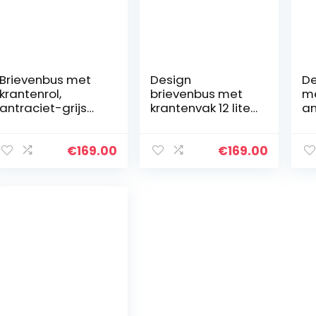
Brievenbus met
Design
De
krantenrol,
brievenbus met
me
antraciet-grijs
krantenvak 12 liter
an
(RAL 7016),
antraciet
Bo
MOCAVI Box 110,
zijdeglans (RAL
br
brievenbus met
7016) MOCAVI Box
kr
€
169.00
€
169.00
krantenvak, grote
116
we
wandbrievenbus…
muurbrievenbus
m
brievenbus…
br