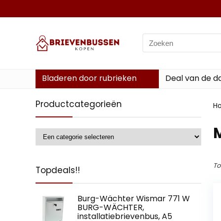
Search
for:
Bladeren door rubrieken
Deal van de d
Productcategorieën
H
To
Topdeals!!
Burg-Wächter Wismar 771 W
BURG-WÄCHTER,
installatiebrievenbus, A5