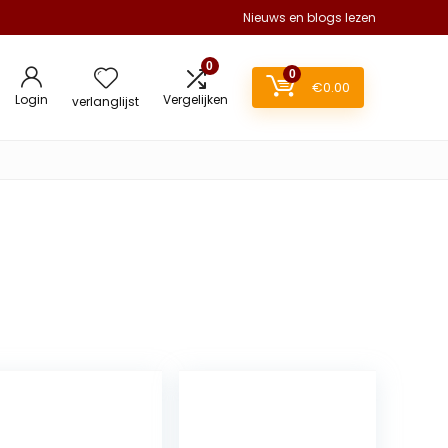
Nieuws en blogs lezen
0
0
€
0.00
Login
Vergelijken
verlanglijst