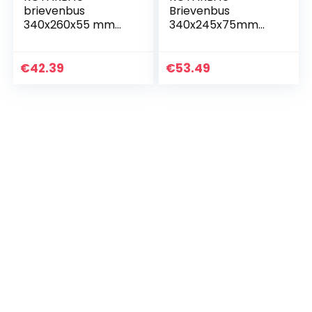
brievenbus
Brievenbus
340x260x55 mm
340x245x75mm
krantenvak wand
zwart mat formaat
hek staander
A-4 convex voor
verzinkt B6
kranten
€
42.39
€
53.49
weerbestendig
vluchtbladen
verschillende
kleuren robuust…