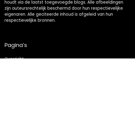
houdt via de laatst toegevoegde blogs. Alle afbeeldingen
zijn auteursrechtelijk beschermd door hun respectievelijke
eigenaren. Alle geciteerde inhoud is afgeleid van hun
respectievelijke bronnen.
Pagina’s
Overzicht
Snelle links
Home
Alles winkelen
Blogs
Onze webshops