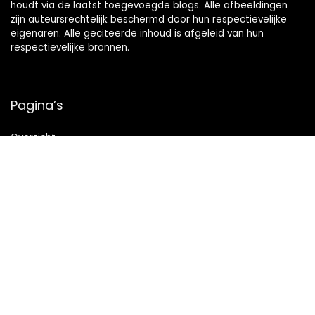
houdt via de laatst toegevoegde blogs. Alle afbeeldingen
zijn auteursrechtelijk beschermd door hun respectievelijke
eigenaren. Alle geciteerde inhoud is afgeleid van hun
respectievelijke bronnen.
Pagina’s
Overzicht
Snelle links
Home
Alles winkelen
Blogs
Onze webshops