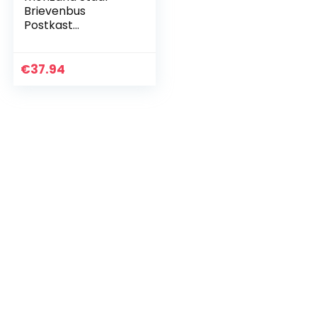
Brievenbus
Postkast
Wandbrievenbus
Vierkant Metaal
Muur Montage Wit
€
37.94